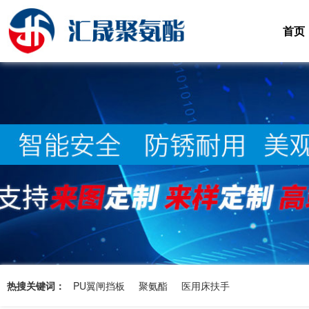
首页
热搜关键词：
PU翼闸挡板
聚氨酯
医用床扶手