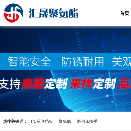
首页
热搜关键词：
PU翼闸挡板
聚氨酯
医用床扶手