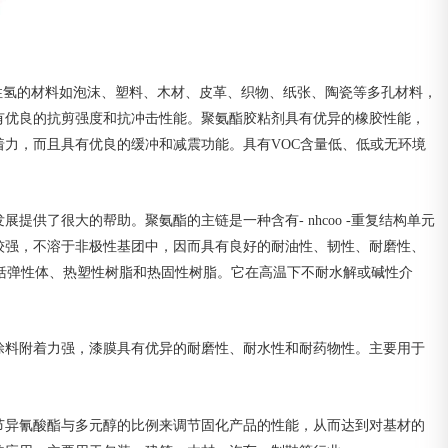
)，对含活性氢的材料如泡沫、塑料、木材、皮革、织物、纸张、陶瓷等多孔材料，
有优良的抗剪强度和抗冲击性能。聚氨酯胶粘剂具有优异的橡胶性能，
力，而且具有优良的缓冲和减震功能。具有VOC含量低、低或无环境
供了很大的帮助。聚氨酯的主链是一种含有- nhcoo -重复结构单元
团较强，不溶于非极性基团中，因而具有良好的耐油性、韧性、耐磨性、
，包括弹性体、热塑性树脂和热固性树脂。它在高温下不耐水解或碱性介
涂料附着力强，漆膜具有优异的耐磨性、耐水性和耐药物性。主要用于
节异氰酸酯与多元醇的比例来调节固化产品的性能，从而达到对基材的