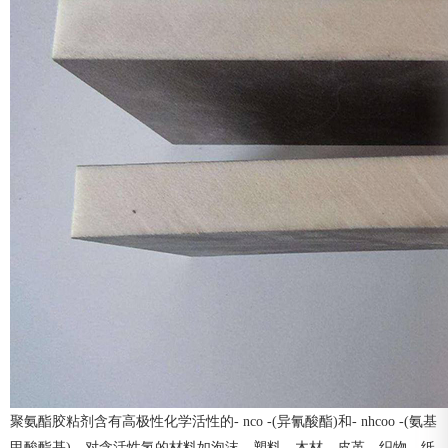
聚氨酯胶粘剂含有高极性化学活性的- nco -(异氰酸酯)和- nhcoo -(氨基
甲酸酯基)，对含活性氢的材料如泡沫、塑料、木材、皮革、织物、纸