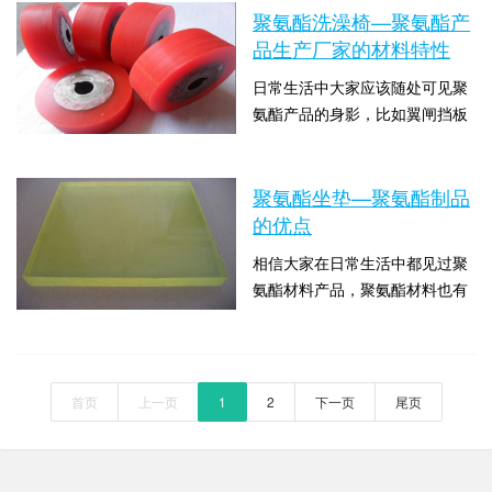
料的产品？当然是得益于聚氨酯
聚氨酯洗澡椅—聚氨酯产
的优异特性。当然也有很多人都
品生产厂家的材料特性
不了解聚氨酯有哪些特性，针
日常生活中大家应该随处可见聚
对“聚氨酯制品材料的特性概
氨酯产品的身影，比如翼闸挡板
述”这一问题，聚氨酯就来为大家
的，尤其是在小区、学校、商场
介绍一下关于聚氨酯的特性有哪
时间：2021-06-19 10:00:09 点击
等都有翼闸挡板的身影，这种门
些。聚氨酯具有优异的耐...
数：1344
禁系统给人们的生活带来了很大
聚氨酯坐垫—聚氨酯制品
的便利。那么就有人会想到聚氨
的优点
酯产品为什么为应用这么广泛？
相信大家在日常生活中都见过聚
聚氨酯的特性给人们的生活带来
氨酯材料产品，聚氨酯材料也有
多大的便利？下面聚氨酯就来为
范围十分广泛，聚氨酯可用于制
大家解答关于“聚氨酯洗澡椅—聚
时间：2021-06-10 10:00:09 点击
造塑料、橡胶、纤维、硬质和软
氨酯产品生产厂家的...
数：1320
质泡沫塑料、胶粘剂和涂料等，
也可用在人们生活的各个领域。
首页
上一页
1
2
下一页
尾页
聚氨酯的各种优异特性推动了各
行各业的发展，下面请大家随着
聚氨酯看一下关于“聚氨酯坐垫—