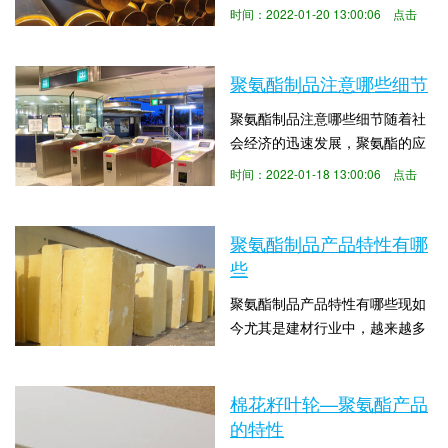
的身影，比如翼闸挡板的，尤其
泛？聚氨酯的特性给人们的生活
时间：2022-01-20 13:00:06 点击
是在小区、学校、商场等都有翼
带来多大的便利？下面聚氨酯就
数：1737
闸挡板的身影，这种门禁系统给
来为大家解答这个问题...
人们的生活带来了很大的便利。
聚氨酯制品注意哪些细节
那么就有人会想到聚氨酯产品为
聚氨酯制品注意哪些细节随着社
什么为应用这么广泛？聚氨酯的
会经济的迅速发展，聚氨酯的应
特性给人们的生活带来多大的便
用越来越广泛，我们在生活中有
利？下面聚氨酯就来为大家解答
时间：2022-01-18 13:00:06 点击
需要用到聚氨酯制品的时候总有
这个问题。提高聚氨酯...
数：1541
一些考量，因为对聚氨酯还不够
了解所以不清楚要怎样去选购合
聚氨酯制品产品特性有哪
适的产品，接下来聚氨酯就带大
些
家一起了解下这个问题。聚氨酯
聚氨酯制品产品特性有哪些现如
直埋保温管由于其材料的特殊
今尤其是建材行业中，越来越多
性，主要可以起到保温的作用。
的聚氨酯制品参与其中。相信有
可以对管道内的材料进行...
时间：2022-01-16 13:00:05 点击
很多人有一些疑惑，为什么在日
数：1679
常生活中随处可见聚氨酯材料的
棉花籽叶轮—聚氨酯产品
产品？当然是得益于聚氨酯的优
的特性
异特性。当然也有很多人都不了