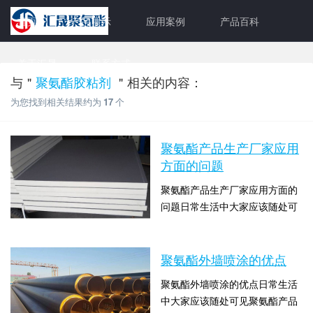
首页
产品展示
应用案例
产品百科
关于汇晟
联系方式
与＂
聚氨酯胶粘剂
＂相关的内容：
为您找到相关结果约为
17
个
聚氨酯产品生产厂家应用
方面的问题
聚氨酯产品生产厂家应用方面的
问题日常生活中大家应该随处可
见聚氨酯产品的身影，比如翼闸
时间：2022-02-05 13:00:06 点击
挡板的，尤其是在小区、学校、
数：2437
商场等都有翼闸挡板的身影，这
聚氨酯外墙喷涂的优点
种门禁系统给人们的生活带来了
聚氨酯外墙喷涂的优点日常生活
很大的便利。那么就有人会想到
中大家应该随处可见聚氨酯产品
聚氨酯产品为什么为应用这么广