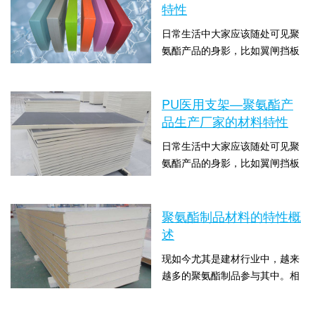
聚氨酯的各种优异特性推动了各
特性
行各业的发展，下面请大家随着
日常生活中大家应该随处可见聚
聚氨酯产品生产厂家看一下关
氨酯产品的身影，比如翼闸挡板
于“简述聚氨酯的特性”这一问题
的，尤其是在小区、学校、商场
的介绍。聚氨酯弹性体...
时间：2021-07-06 10:00:09 点击
等都有翼闸挡板的身影，这种门
数：1254
禁系统给人们的生活带来了很大
PU医用支架—聚氨酯产
的便利。那么就有人会想到聚氨
品生产厂家的材料特性
酯产品为什么为应用这么广泛？
日常生活中大家应该随处可见聚
聚氨酯的特性给人们的生活带来
氨酯产品的身影，比如翼闸挡板
多大的便利？下面聚氨酯就来为
的，尤其是在小区、学校、商场
大家解答关于“PU医用支架—聚
时间：2021-07-05 15:00:04 点击
等都有翼闸挡板的身影，这种门
氨酯的特性”这一问...
数：1200
禁系统给人们的生活带来了很大
聚氨酯制品材料的特性概
的便利。那么就有人会想到聚氨
述
酯产品为什么为应用这么广泛？
现如今尤其是建材行业中，越来
聚氨酯的特性给人们的生活带来
越多的聚氨酯制品参与其中。相
多大的便利？下面聚氨酯就来为
信有很多人有一些疑惑，为什么
大家解答关于“PU医用支架—聚
时间：2021-06-27 10:00:09 点击
在日常生活中随处可见聚氨酯材
氨酯产品生产厂家的...
数：1774