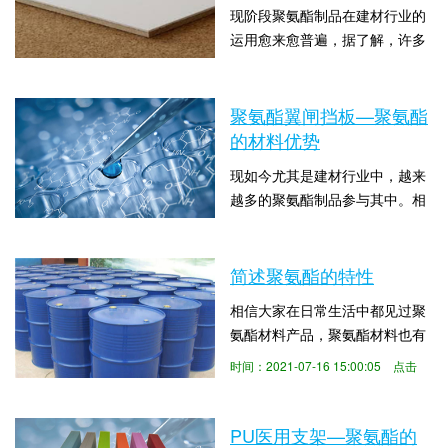
现阶段聚氨酯制品在建材行业的
解聚氨酯有哪些特性，针对这一
运用愈来愈普遍，据了解，许多
问题，聚氨酯就来为大家介绍一
人对于聚氨酯并非很熟悉，特别
下关于聚氨酯的特性有哪些。聚
时间：2021-07-31 15:00:05 点击
是在是在棉花籽叶轮—聚氨酯产
氨酯管壳厂家销售各种...
数：1382
品的特性方面，有许多注意事项
聚氨酯翼闸挡板—聚氨酯
都并不是太清晰，那么关于棉花
的材料优势
籽叶轮—聚氨酯产品的特性的问
现如今尤其是建材行业中，越来
题，你知道怎么解决吗？下面聚
越多的聚氨酯制品参与其中。相
氨酯无锡汇晟聚氨酯厂家就来和
信有很多人有一些疑惑，为什么
大家说说。聚氨酯具有优异的耐
时间：2021-07-20 15:00:05 点击
在日常生活中随处可见聚氨酯材
磨、耐水、耐药性能，...
数：1383
料的产品？当然是得益于聚氨酯
简述聚氨酯的特性
的优异特性。当然也有很多人都
相信大家在日常生活中都见过聚
不了解聚氨酯有哪些特性，针
氨酯材料产品，聚氨酯材料也有
对“聚氨酯翼闸挡板—聚氨酯的材
范围十分广泛，聚氨酯可用于制
料优势”这一问题，聚氨酯制品就
时间：2021-07-16 15:00:05 点击
造塑料、橡胶、纤维、硬质和软
来为大家介绍一下关于聚氨酯的
数：2039
质泡沫塑料、胶粘剂和涂料等，
特性有哪些。聚氨酯...
也可用在人们生活的各个领域。
PU医用支架—聚氨酯的