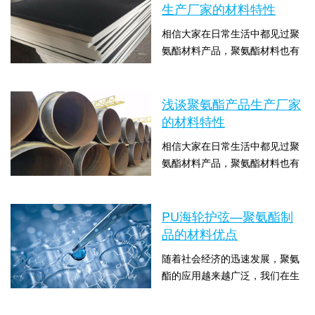
的优异特性。当然也有很多人都
生产厂家的材料特性
不了解聚氨酯有哪些特性，针
相信大家在日常生活中都见过聚
对“聚氨酯翼闸挡板—聚氨酯的材
氨酯材料产品，聚氨酯材料也有
料优势”这一问题，聚氨酯制品就
范围十分广泛，聚氨酯可用于制
来为大家介绍一下关于聚氨酯的
时间：2021-07-08 15:00:25 点击
造塑料、橡胶、纤维、硬质和软
特性有哪些。聚氨酯...
数：1656
质泡沫塑料、胶粘剂和涂料等，
浅谈聚氨酯产品生产厂家
也可用在人们生活的各个领域。
的材料特性
聚氨酯的各种优异特性推动了各
相信大家在日常生活中都见过聚
行各业的发展，下面请大家随着
氨酯材料产品，聚氨酯材料也有
聚氨酯产品生产厂家看一下关
范围十分广泛，聚氨酯可用于制
于“按摩椅配件—聚氨酯产品生产
时间：2021-07-03 10:00:09 点击
造塑料、橡胶、纤维、硬质和软
厂家的材料特性”这一...
数：1613
质泡沫塑料、胶粘剂和涂料等，
PU海轮护弦—聚氨酯制
也可用在人们生活的各个领域。
品的材料优点
聚氨酯的各种优异特性推动了各
随着社会经济的迅速发展，聚氨
行各业的发展，下面请大家随着
酯的应用越来越广泛，我们在生
聚氨酯制品看一下关于“浅谈聚氨
活中有需要用到聚氨酯制品的时
酯产品生产厂家的材料特性”这一
时间：2021-06-30 10:00:10 点击
候总有一些考量，因为对聚氨酯
问题的介绍。聚氨...
数：1527