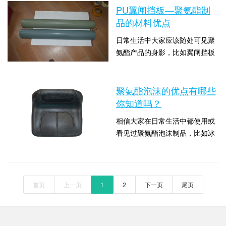
还不够了解所以不清楚要怎样去
PU翼闸挡板—聚氨酯制
选购合适的产品，接下来聚氨酯
品的材料优点
就带大家一起了解一下“PU海轮
日常生活中大家应该随处可见聚
护弦—聚氨酯制品的材料优点”这
氨酯产品的身影，比如翼闸挡板
个问题。聚氨酯具有优异的耐磨
的，尤其是在小区、学校、商场
性、抗弯性、减震性和防滑性
时间：2021-06-13 15:00:04 点击
等都有翼闸挡板的身影，这种门
能，因此聚氨酯弹性...
数：1182
禁系统给人们的生活带来了很大
聚氨酯泡沫的优点有哪些
的便利。那么就有人会想到聚氨
你知道吗？
酯产品为什么为应用这么广泛？
相信大家在日常生活中都使用或
聚氨酯的特性给人们的生活带来
看见过聚氨酯泡沫制品，比如冰
多大的便利？下面聚氨酯产品生
箱的聚氨酯脚轮、聚氨酯的按摩
产厂家就来为大家解答关于“PU
时间：2021-05-10 13:23:57 点击
椅靠背、汽车的靠背、坐垫等
翼闸挡板—聚氨酯制...
数：1577
等。下面无锡汇晟聚氨酯产品为
大家介绍一下聚氨酯泡沫制品的
首页
上一页
1
2
下一页
尾页
优点。（一）保温性能好，导热
系数0. 025左右，是建筑保温较
好的材料。（二）防水性能好。