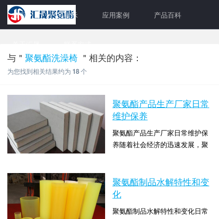
首页
产品展示
应用案例
产品百科
关于汇晟
联系方式
与＂
聚氨酯洗澡椅
＂相关的内容：
为您找到相关结果约为
18
个
聚氨酯产品生产厂家日常
维护保养
聚氨酯产品生产厂家日常维护保
养随着社会经济的迅速发展，聚
氨酯的应用越来越广泛，我们在
时间：2022-01-23 13:00:06 点击
生活中有需要用到聚氨酯制品的
数：1469
时候总有一些考量，因为对聚氨
聚氨酯制品水解特性和变
酯还不够了解所以不清楚要怎样
化
去选购合适的产品，接下来聚氨
聚氨酯制品水解特性和变化日常
酯产品生产厂家就带大家一起了