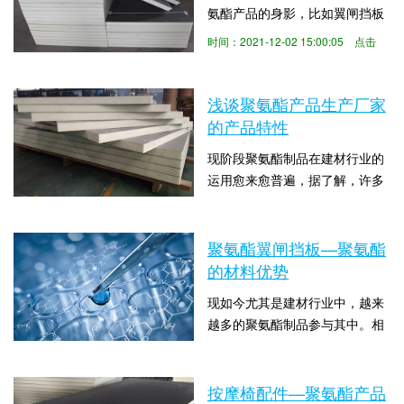
氨酯产品的身影，比如翼闸挡板
问题，聚氨酯就来为大家介绍一
的，尤其是在小区、学校、商场
下关于聚氨酯的特性有哪些。聚
时间：2021-12-02 15:00:05 点击
等都有翼闸挡板的身影，这种门
氨酯泡沫是一种具有密...
数：1415
禁系统给人们的生活带来了很大
的便利。那么就有人会想到聚氨
浅谈聚氨酯产品生产厂家
酯产品为什么为应用这么广泛？
的产品特性
聚氨酯的特性给人们的生活带来
现阶段聚氨酯制品在建材行业的
多大的便利？下面聚氨酯制品就
运用愈来愈普遍，据了解，许多
来为大家解答关于“聚氨酯有什么
人对于聚氨酯并非很熟悉，特别
性能”这一问题。聚...
时间：2021-07-29 10:00:10 点击
是在是在浅谈聚氨酯产品生产厂
数：1359
家的产品特性方面，有许多注意
聚氨酯翼闸挡板—聚氨酯
事项都并不是太清晰，那么关于
的材料优势
浅谈聚氨酯产品生产厂家的产品
现如今尤其是建材行业中，越来
特性的问题，你知道怎么解决
越多的聚氨酯制品参与其中。相
吗？下面聚氨酯无锡汇晟聚氨酯
信有很多人有一些疑惑，为什么
厂家就来和大家说说。聚氨酯胶
时间：2021-07-20 15:00:05 点击
在日常生活中随处可见聚氨酯材
粘剂含有高极性化学活性...
数：1383
料的产品？当然是得益于聚氨酯
按摩椅配件—聚氨酯产品