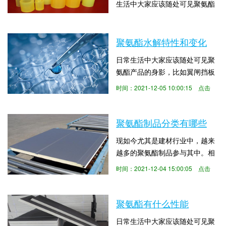
生活中大家应该随处可见聚氨酯
解下这个问题。聚氨酯泡沫作为
产品的身影，比如翼闸挡板的，
墙体保温材料效果更佳。装配式
时间：2022-01-17 13:00:06 点击
尤其是在小区、学校、商场等都
大墙板喷涂在板肋之间...
数：1784
有翼闸挡板的身影，这种门禁系
聚氨酯水解特性和变化
统给人们的生活带来了很大的便
日常生活中大家应该随处可见聚
利。那么就有人会想到聚氨酯产
氨酯产品的身影，比如翼闸挡板
品为什么为应用这么广泛？聚氨
的，尤其是在小区、学校、商场
酯的特性给人们的生活带来多大
时间：2021-12-05 10:00:15 点击
等都有翼闸挡板的身影，这种门
的便利？下面聚氨酯产品生产厂
数：3299
禁系统给人们的生活带来了很大
家就来为大家解答这个...
的便利。那么就有人会想到聚氨
聚氨酯制品分类有哪些
酯产品为什么为应用这么广泛？
现如今尤其是建材行业中，越来
聚氨酯的特性给人们的生活带来
越多的聚氨酯制品参与其中。相
多大的便利？下面聚氨酯制品就
信有很多人有一些疑惑，为什么
来为大家解答关于“聚氨酯水解特
时间：2021-12-04 15:00:05 点击
在日常生活中随处可见聚氨酯材
性和变化”这一问题...
数：1899
料的产品？当然是得益于聚氨酯
的优异特性。当然也有很多人都
聚氨酯有什么性能
不了解聚氨酯有哪些特性，针
日常生活中大家应该随处可见聚
对“聚氨酯制品分类有哪些”这一